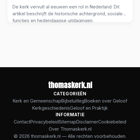
De kerk vervult al eeuwen een rol in Nederland. Dit
artikel beschrijft de historische achtergrond, sociale
functies en hedendaagse uitdagingen.
thomaskerk.nl
CATEGORIEËN
Kerk en Gemeenschap
Bijbeluitleg
Boeken over Geloof
Kerkgeschiedenis
Geloof en Praktijk
INFORMATIE
Contact
Privacybeleid
Sitemap
Disclaimer
Cookiebeleid
Over Thomaskerk.nl
© 2026 thomaskerk.nl — Alle rechten voorbehouden.