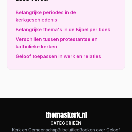
Belangrijke periodes in de
kerkgeschiedenis
Belangrijke thema's in de Bijbel per boek
Verschillen tussen protestantse en
katholieke kerken
Geloof toepassen in werk en relaties
thomaskerk.nl
CATEGORIEËN
Kerk en Gemeenschap
Bijbeluitleg
Boeken over Geloof