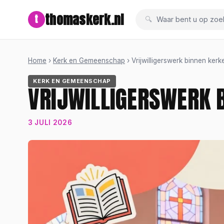
thomaskerk.nl
t
Waar bent u op zoe
Home
›
Kerk en Gemeenschap
› Vrijwilligerswerk binnen ker
KERK EN GEMEENSCHAP
VRIJWILLIGERSWERK 
3 JULI 2026